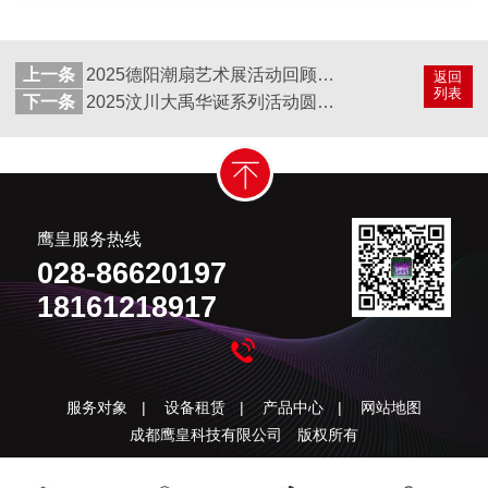
上一条
2025德阳潮扇艺术展活动回顾：50人会场音响配置解析
返回
列表
下一条
2025汶川大禹华诞系列活动圆满落幕：科技赋能非遗传承，匠心打造文化盛宴
鹰皇服务热线
028-86620197
18161218917
服务对象
|
设备租赁
|
产品中心
|
网站地图
成都鹰皇科技有限公司 版权所有