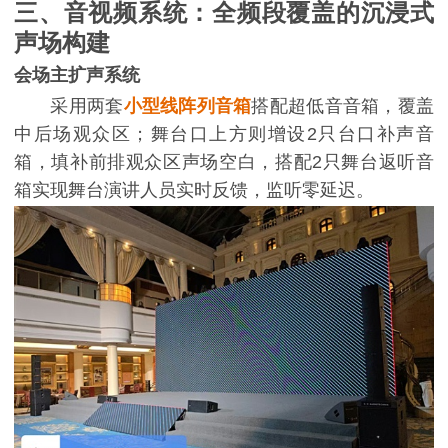
三、音视频系统：全频段覆盖的沉浸式
声场构建
会场主扩声系统
采用两套
小型线阵列音箱
搭配超低音音箱，覆盖
中后场观众区；舞台口上方则增设2只台口补声音
箱，填补前排观众区声场空白，搭配2只舞台返听音
箱实现舞台演讲人员实时反馈，监听零延迟。