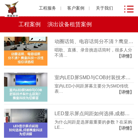
工程服务
客户案例
关于我们
工程案例
演出设备租赁案例
动圈话筒、电容话筒分不清？鹰皇科技一次性给你讲透彻
唱歌、直播、录音挑选话筒时，很多人分
不清…
【详情】
室内LED屏SMD与COB封装技术有什么区别？鹰皇科技为您解答
室内LED小间距屏幕主要分为SMD传统
表…
【详情】
LED显示屏点间距如何选择,成都鹰皇科技为您讲解
为什么间距是选屏最重要的参数？在采购
LE…
【详情】