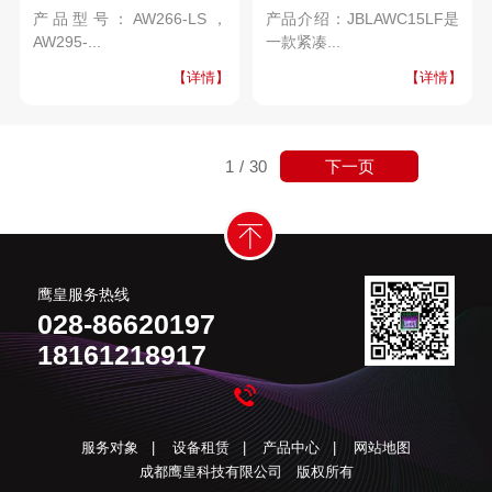
产品型号：AW266-LS，
产品介绍：JBLAWC15LF是
AW295-...
一款紧凑...
【详情】
【详情】
下一页
1
/
30
鹰皇服务热线
028-86620197
18161218917
服务对象
|
设备租赁
|
产品中心
|
网站地图
成都鹰皇科技有限公司 版权所有