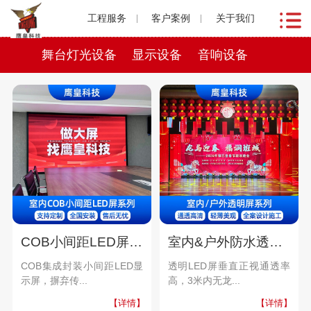
工程服务
客户案例
关于我们
舞台灯光设备
显示设备
音响设备
COB小间距LED屏系列
室内&户外防水透明屏系列
COB集成封装小间距LED显
透明LED屏垂直正视通透率
示屏，摒弃传...
高，3米内无龙...
【详情】
【详情】