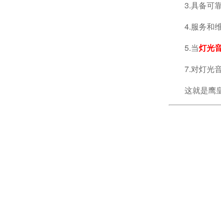
3.具备
4.服务
5.当
灯光
7.对灯
这就是鹰