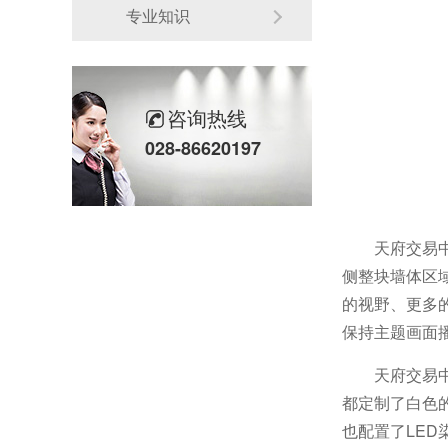
专业知识
咨询热线
028-86620197
天府交易中
侧整块墙体区
的视野、更多
保持主题画面
天府交易
都定制了白色
也配置了LE