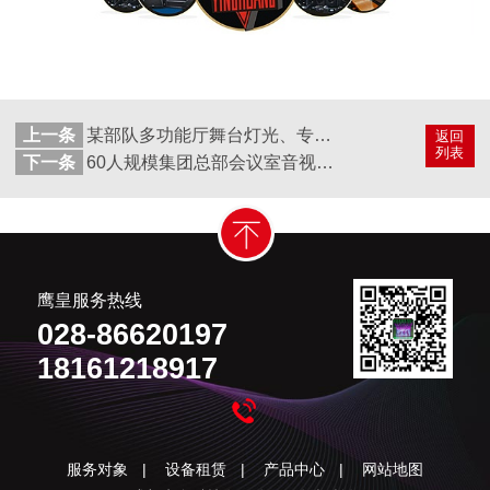
上一条
某部队多功能厅舞台灯光、专业音响及舞台幕布 成都鹰皇灯光音响工程项目
返回
列表
下一条
60人规模集团总部会议室音视频系统怎么设计？
鹰皇服务热线
028-86620197
18161218917
服务对象
|
设备租赁
|
产品中心
|
网站地图