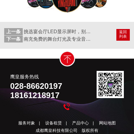
上一条
挑选宴会厅LED显示屏时，别忘了咨询成都鹰皇科技
返回
列表
下一条
南充免费的舞台灯光及专业音响设计福利来了
鹰皇服务热线
028-86620197
18161218917
服务对象
|
设备租赁
|
产品中心
|
网站地图
成都鹰皇科技有限公司 版权所有