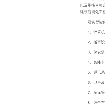
以及承接单项合
建筑智能化工
建筑智能
1、计算
2、楼宇
3、保安
4、智能
5、通讯
6、卫星
7、车库
8、综合