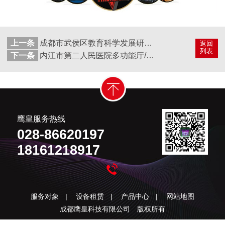
上一条
成都市武侯区教育科学发展研究院学术报告厅音响扩声系统
返回
列表
下一条
内江市第二人民医院多功能厅/会议室舞台灯光、音响、LED显示屏项目
鹰皇服务热线
028-86620197
18161218917
服务对象
|
设备租赁
|
产品中心
|
网站地图
成都鹰皇科技有限公司 版权所有