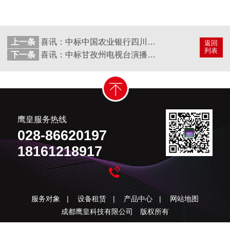
上一条
喜讯：中标中国农业银行四川省分行视频会议设备项目两年的供货协议
返回
列表
下一条
喜讯：中标甘孜州电视台演播厅灯光音响工程项目
鹰皇服务热线
028-86620197
18161218917
服务对象
|
设备租赁
|
产品中心
|
网站地图
成都鹰皇科技有限公司 版权所有