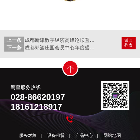
上一条
成都新津数字经济高峰论坛暨天府牧山数字新城开街仪式
返回
列表
下一条
成都郎酒庄园会员中心年度盛典2022会员专属服务发布会
鹰皇服务热线
028-86620197
18161218917
服务对象
|
设备租赁
|
产品中心
|
网站地图