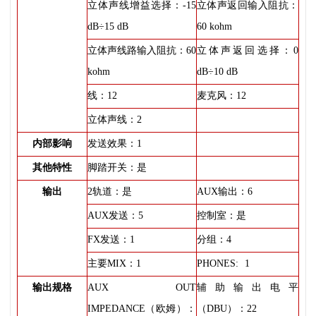
立体声线增益选择：-15
立体声返回输入阻抗：
dB÷15 dB
60 kohm
立体声线路输入阻抗：60
立体声返回选择：0
kohm
dB÷10 dB
线：12
麦克风：12
立体声线：2
内部影响
发送效果：1
其他特性
脚踏开关：是
输出
2轨道：是
AUX输出：6
AUX发送：5
控制室：是
FX发送：1
分组：4
主要MIX：1
PHONES:
1
输出规格
AUX OUT
辅助输出电平
IMPEDANCE（欧姆）：
（DBU）：22