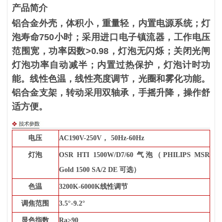
产品简介
铝合金外壳，体积小，重量轻，内置电源系统；灯
泡寿命
750小时；采用进口电子镇流器，工作电压
范围宽，功率因数>0.98，灯泡无闪烁；关闭光闸
灯泡功率自动减半；内置过热保护，灯泡计时功
能。线性色温，线性亮度调节，光圈和雾化功能。
铝合金支架，转动采用双轴承，手摇升降，操作舒
适方便。
电压
AC190
V
-250V
，
50Hz-60Hz
灯泡
OSR HTI 1500W/D7/60 气泡（PHILIPS MSR
Gold 1500 SA/2 DE 可选）
色温
3200K-6000K线性调节
调焦范围
3.5°-9.2°
显色指数
Ra>90