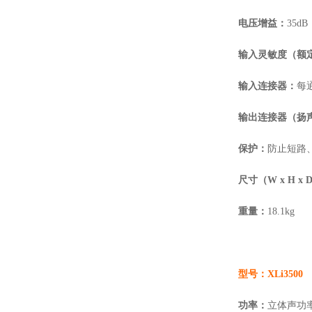
电压增益：
35dB
输入灵敏度（额
输入连接器：
每
输出连接器（扬
保护：
防止短路
尺寸（
W
x H x 
重量：
18.1kg
型号：
XLi3500
功率：
立体声功