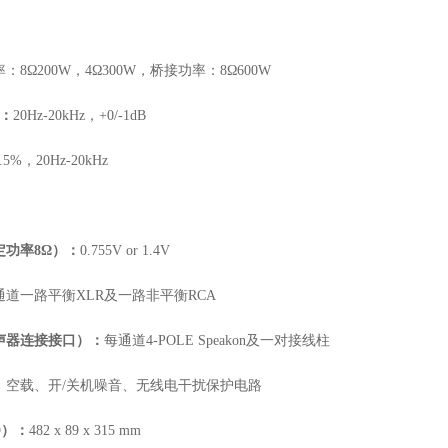
率：
8Ω200W，4Ω300W，桥接功率：8Ω600W
）：
20Hz-20kHz，+0/-1dB
.5%，20Hz-20kHz
定功率
8Ω）：
0.755V or 1.4V
通道一路平衡
XLR及一路非平衡RCA
声器连接接口）：
每通道
4-POLE Speakon及一对接线柱
、空载、开
/关机噪音、无线电干扰保护电路
D
）：
482 x 89
x
315 mm