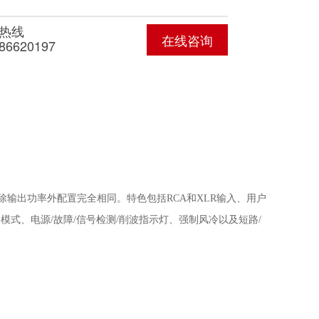
热线
在线咨询
-86620197
Li3500，除输出功率外配置完全相同。特色包括RCA和XLR输入、用户
式单声道模式、电源/故障/信号检测/削波指示灯、强制风冷以及短路/