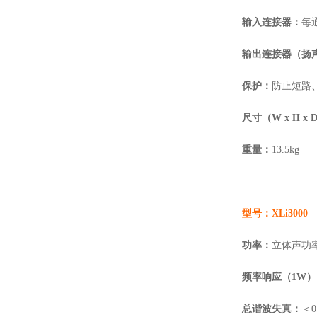
输入连接器：
每
输出连接器（扬
保护：
防止短路
尺寸（
W
x H x 
重量：
13.5kg
型号：
XLi3000
功率：
立体声功
频率响应（
1W
总谐波失真：
＜
0