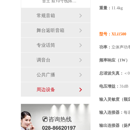
音王 双10寸线阵列音箱
重量：
11.4kg
常规音箱
舞台返听音箱
型号：
XLi1500
专业话筒
功率：
立体声功
调音台
频率响应（
1W
公共广播
总谐波失真：
＜
0
电压增益：
31dB
周边设备
输入灵敏度（额
输入连接器：
每
咨询热线
输出连接器（扬
028-86620197