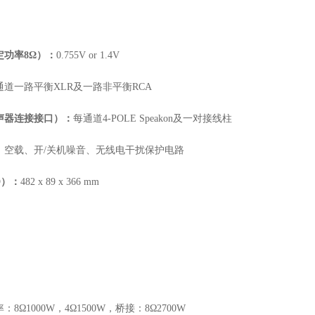
定功率
8Ω）：
0.755V or 1.4V
通道一路平衡
XLR及一路非平衡RCA
声器连接接口）：
每通道
4-POLE Speakon及一对接线柱
、空载、开
/关机噪音、无线电干扰保护电路
D
）：
482 x 89
x
366 mm
率：
8Ω1000W，4Ω1500W，桥接：8Ω2700W