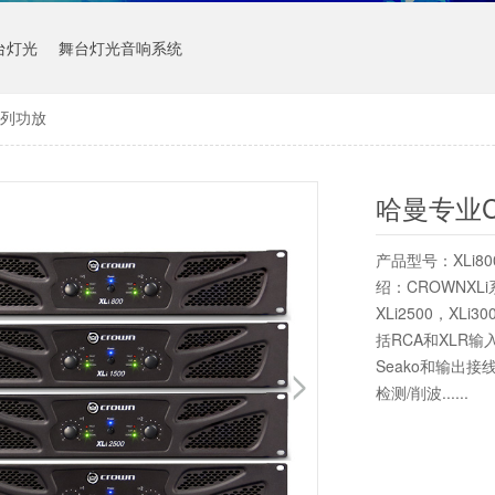
台灯光
舞台灯光音响系统
系列功放
哈曼专业C
产品型号：XLi800
绍：CROWNXLi
XLi2500，XL
括RCA和XLR输
Seako和输出
检测/削波......