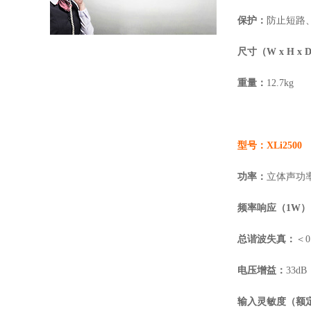
保护：
防止短路
尺寸（
W
x H x 
重量：
12.7kg
型号：
XLi2500
功率：
立体声功
频率响应（
1W
总谐波失真：
＜
0
电压增益：
33dB
输入灵敏度（额