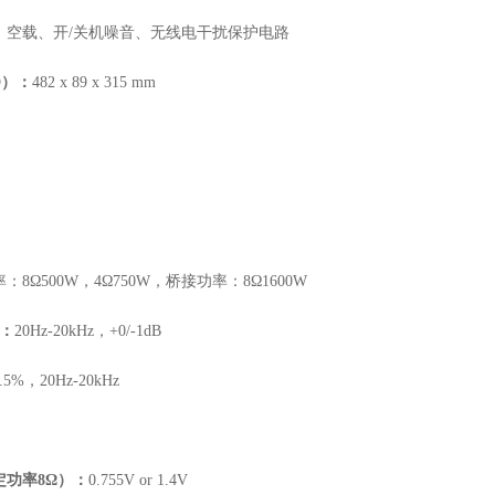
、空载、开
/关机噪音、无线电干扰保护电路
D
）：
482 x 89
x
315 mm
率：
8Ω500W，4Ω750W，桥接功率：8Ω1600W
）：
20Hz-20kHz，+0/-1dB
.5%，20Hz-20kHz
定功率
8Ω）：
0.755V or 1.4V