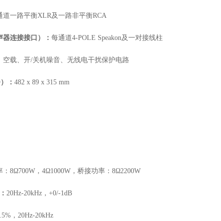
通道一路平衡
XLR及一路非平衡RCA
声器连接接口）：
每通道
4-POLE Speakon及一对接线柱
、空载、开
/关机噪音、无线电干扰保护电路
D
）：
482 x 89
x
315 mm
率：
8Ω700W，4Ω1000W，桥接功率：8Ω2200W
）：
20Hz-20kHz，+0/-1dB
.5%，20Hz-20kHz