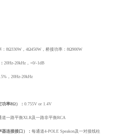
率：
8Ω330W，4Ω450W，桥接功率：8Ω900W
）：
20Hz-20kHz，+0/-1dB
.5%，20Hz-20kHz
定功率
8Ω）：
0.755V or 1.4V
通道一路平衡
XLR及一路非平衡RCA
声器连接接口）：
每通道
4-POLE Speakon及一对接线柱