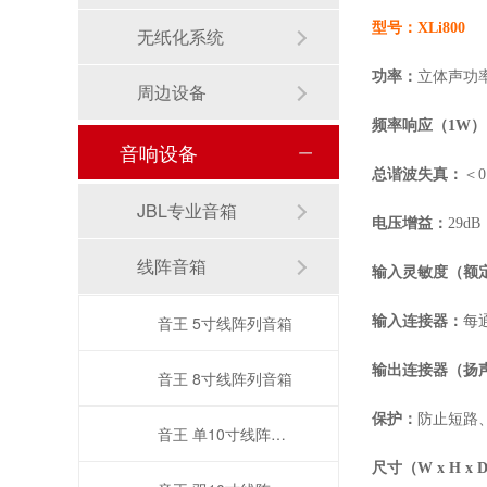
型号：
XLi800
无纸化系统
功率：
立体声功
周边设备
频率响应（
1W
音响设备
总谐波失真：
＜
0
JBL专业音箱
电压增益：
29dB
线阵音箱
输入灵敏度（额
音王 5寸线阵列音箱
输入连接器：
每
输出连接器（扬
音王 8寸线阵列音箱
保护：
防止短路
音王 单10寸线阵列音箱
尺寸（
W
x H x 