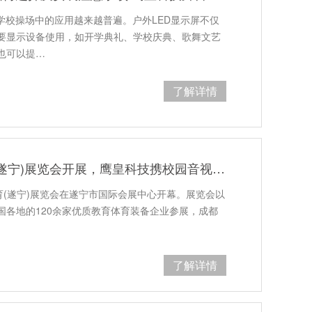
学校操场中的应用越来越普遍。户外LED显示屏不仅
要显示设备使用，如开学典礼、学校庆典、歌舞文艺
也可以提…
了解详情
川渝毗邻地区首届教育体育(遂宁)展览会开展，鹰皇科技携校园音视频、校园录播设备亮相展会
育(遂宁)展览会在遂宁市国际会展中心开幕。展览会以
全国各地的120余家优质教育体育装备企业参展，成都
…
了解详情