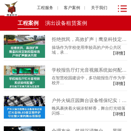
工程服务
客户案例
关于我们
工程案例
演出设备租赁案例
拒绝扰民，高效扩声｜鹰皇科技定制校园操场户外扩声解决方案
操场作为学校使用率较高的户外公共区
域，承…
【详情】
学校报告厅灯光音视频系统如何配置？多功能厅实景方案为您呈现
在智慧校园建设中，多功能报告厅作为学
校开…
【详情】
户外火锅庄园舞台设备维保纪实：定期养护，守住烟火里的舞台氛围感
晚风裹挟着火锅浓郁鲜香，舞台灯光错落
闪烁…
【详情】
合理布光，筑就沉浸舞台——黑匣子剧场专业舞台灯光解决方案