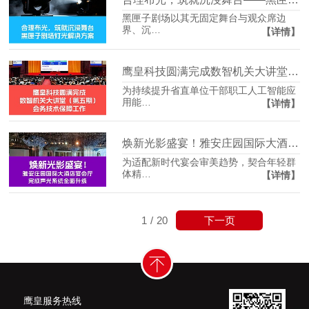
黑匣子剧场以其无固定舞台与观众席边
界、沉…
【详情】
鹰皇科技圆满完成数智机关大讲堂（第五期）会务技术保障工作
为持续提升省直单位干部职工人工智能应
用能…
【详情】
焕新光影盛宴！雅安庄园国际大酒店宴会厅完成声光系统升级
为适配新时代宴会审美趋势，契合年轻群
体精…
【详情】
下一页
1
/
20
鹰皇服务热线