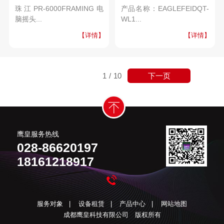
珠江PR-6000FRAMING电
产品名称：EAGLEFEIDQT-
脑摇头...
WL1...
【详情】
【详情】
下一页
1
/
10
鹰皇服务热线
028-86620197
18161218917
服务对象
|
设备租赁
|
产品中心
|
网站地图
成都鹰皇科技有限公司 版权所有