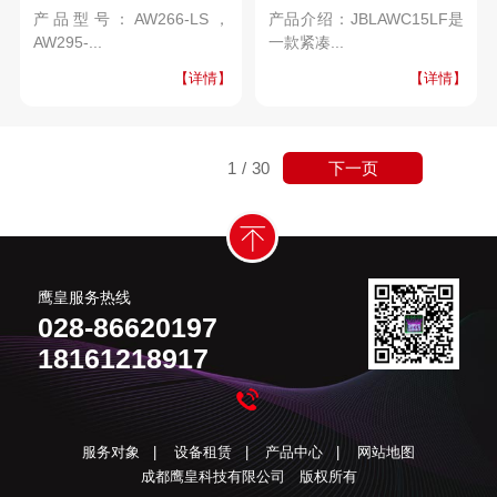
产品型号：AW266-LS，
产品介绍：JBLAWC15LF是
AW295-...
一款紧凑...
【详情】
【详情】
下一页
1
/
30
鹰皇服务热线
028-86620197
18161218917
服务对象
|
设备租赁
|
产品中心
|
网站地图
成都鹰皇科技有限公司 版权所有