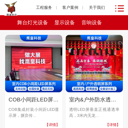
工程服务
客户案例
关于我们
舞台灯光设备
显示设备
音响设备
COB小间距LED屏系列
室内&户外防水透明屏系列
COB集成封装小间距LED显
透明LED屏垂直正视通透率
示屏，摒弃传...
高，3米内无龙...
【详情】
【详情】