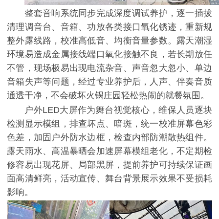
整套音响系统同步完成深度调试养护，逐一插拔
清理调音台、音箱、功放各类接口氧化锈迹，重新规
整外露线路，校准高低音、均衡音量参数。露天潮湿
环境易造成金属接线端口氧化接触不良，若长期放任
不管，现场极易出现电流杂音、声音忽大忽小、单边
音箱失声等问题，经过专业养护后，人声、伴奏音质
通透干净，不会破坏火锅庄园轻松热闹的就餐氛围。
户外LED大屏作为舞台视觉核心，维保人员逐块
检测显示模组，排查坏点、暗斑，统一校准屏幕色彩
色差，加固户外防水边框，检查内部防潮散热组件。
露天雨水、高温暴晒会加速屏幕模组老化，不定期检
修容易出现花屏、局部黑屏，提前养护可持续保证画
面高清鲜亮，活动宣传、舞台背景展示效果不受损耗
影响。