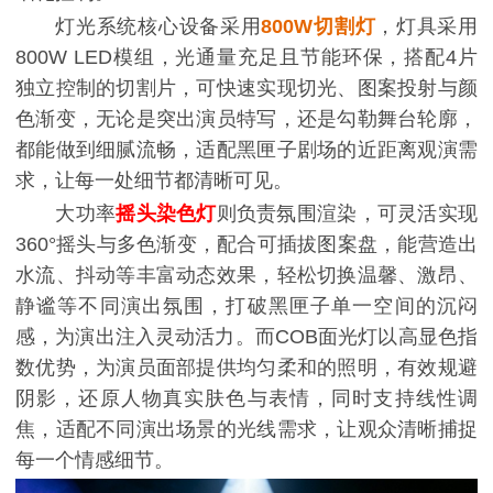
灯光系统核心设备采用
800W切割灯
，灯具采用
800W LED模组，光通量充足且节能环保，搭配4片
独立控制的切割片，可快速实现切光、图案投射与颜
色渐变，无论是突出演员特写，还是勾勒舞台轮廓，
都能做到细腻流畅，适配黑匣子剧场的近距离观演需
求，让每一处细节都清晰可见。
大功率
摇头染色灯
则负责氛围渲染，可灵活实现
360°摇头与多色渐变，配合可插拔图案盘，能营造出
水流、抖动等丰富动态效果，轻松切换温馨、激昂、
静谧等不同演出氛围，打破黑匣子单一空间的沉闷
感，为演出注入灵动活力。而COB面光灯以高显色指
数优势，为演员面部提供均匀柔和的照明，有效规避
阴影，还原人物真实肤色与表情，同时支持线性调
焦，适配不同演出场景的光线需求，让观众清晰捕捉
每一个情感细节。