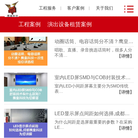
工程服务
客户案例
关于我们
工程案例
演出设备租赁案例
动圈话筒、电容话筒分不清？鹰皇科技一次性给你讲透彻
唱歌、直播、录音挑选话筒时，很多人分
不清…
【详情】
室内LED屏SMD与COB封装技术有什么区别？鹰皇科技为您解答
室内LED小间距屏幕主要分为SMD传统
表…
【详情】
LED显示屏点间距如何选择,成都鹰皇科技为您讲解
为什么间距是选屏最重要的参数？在采购
LE…
【详情】